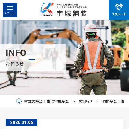
土木工事業・舗装工事業
とび、土工工事業・水道施設工事業
宇城舗装
リクルート
宇城舗装で働く魅力
メニュー
先輩社員の声
お知らせ
事業紹介
INFO
お知らせ
会社概要
先輩社員の声
働く魅力
熊本の舗装工事は宇城舗装
お知らせ
通路舗装工事
お問い合わせ
2026.01
.
06