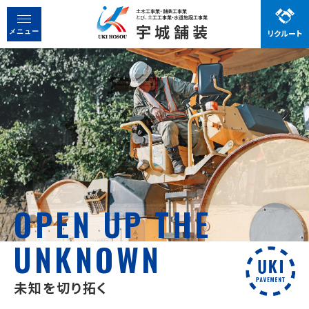
土木工事業・舗装工事業
とび、土工工事業・水道施設工事業
宇城舗装
リクルート
宇城舗装で働く魅力
メニュー
先輩社員の声
お知らせ
事業紹介
会社概要
先輩社員の声
OPEN UP THE
働く魅力
UNKNOWN
お問い合わせ
未知を切り拓く