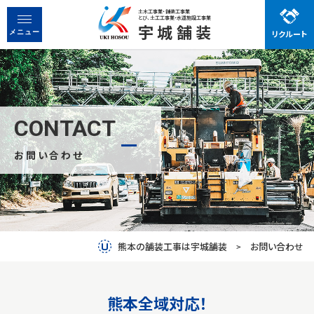
土木工事業・舗装工事業
とび、土工工事業・水道施設工事業
宇城舗装
リクルート
宇城舗装で働く魅力
メニュー
先輩社員の声
お知らせ
事業紹介
CONTACT
お問い合わせ
会社概要
先輩社員の声
働く魅力
熊本の舗装工事は宇城舗装
お問い合わせ
お問い合わせ
熊本全域対応！