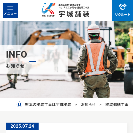
土木工事業・舗装工事業
とび、土工工事業・水道施設工事業
宇城舗装
リクルート
宇城舗装で働く魅力
メニュー
先輩社員の声
お知らせ
事業紹介
INFO
お知らせ
会社概要
先輩社員の声
働く魅力
熊本の舗装工事は宇城舗装
お知らせ
舗装修繕工事
お問い合わせ
2025.07
.
24