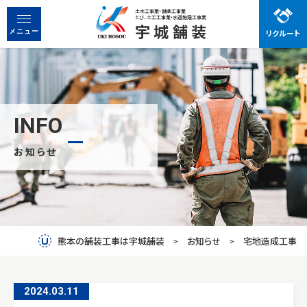
土木工事業・舗装工事業
とび、土工工事業・水道施設工事業
宇城舗装
リクルート
宇城舗装で働く魅力
メニュー
先輩社員の声
お知らせ
事業紹介
INFO
お知らせ
会社概要
先輩社員の声
働く魅力
熊本の舗装工事は宇城舗装
お知らせ
宅地造成工事
お問い合わせ
2024.03
.
11