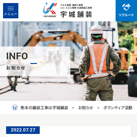
土木工事業・舗装工事業
とび、土工工事業・水道施設工事業
宇城舗装
リクルート
宇城舗装で働く魅力
メニュー
先輩社員の声
お知らせ
事業紹介
INFO
お知らせ
会社概要
先輩社員の声
働く魅力
熊本の舗装工事は宇城舗装
お知らせ
ボランティア活動
お問い合わせ
2022.07
.
27